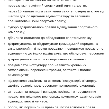
перевзутися у змінний спортивний одяг та взуття;
через 15 хвилин після закінчення занять повернути ключ від
шафки для роздягання адміністратору та залишити
спеціалізовані зони спорткомплексу;
суворо дотримуватись правил відвідування спортивного
комплексу;
дбайливо ставитися до обладнання спорткомплексу;
дотримуватись та підтримувати громадський порядок та
загальноприйняті норми поведінки, поводитися поважно по
відношенню до інших відвідувачів, що обслуговує персоналу;
дотримуватись чистоти в спортивному комплексі;
повідомляти інструктору про наявність хронічних
захворювань, перенесені травми, вагітність і погане
самопочуття;
підкорятися вказівкам та вимогам інструкторів зі спорту,
адміністраторів, медперсоналу, контролерів-охоронців;
за травми та нещасні випадки, пов'язані з порушенням
правил внутрішнього розпорядку комплексу, адміністрація
відповідальності не несе;
особи, які порушили ці правила, позбавляються права