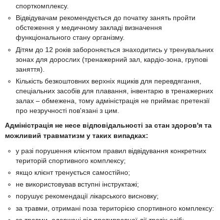
спорткомплексу.
Відвідувачам рекомендується до початку занять пройти
обстеження у медичному закладі визначення
функціонального стану організму.
Дітям до 12 років забороняється знаходитись у тренувальних
зонах для дорослих (тренажерний зал, кардіо-зона, групові
заняття).
Кількість безкоштовних верхніх ящиків для перевдягання,
спеціальних засобів для плавання, інвентарю в тренажерних
залах – обмежена, тому адміністрація не приймає претензії
про незручності пов'язані з цим.
Адміністрація не несе відповідальності за стан здоров'я та
можливий травматизм у таких випадках:
у разі порушення клієнтом правил відвідування конкретних
територій спортивного комплексу;
якщо клієнт тренується самостійно;
не використовував вступні інструктажі;
порушує рекомендації лікарського висновку;
за травми, отримані поза територією спортивного комплексу:
за травми, одержані від протиправної дії третіх осіб;