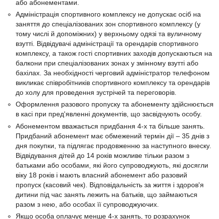
або абонементами.
Адміністрація спортивного комплексу не допускає осіб на
заняття до спеціалізованих зон спортивного комплексу (у
тому числі й допоміжних) у верхньому одязі та вуличному
взутті. Відвідувачі адміністрації та орендарів спортивного
комплексу, а також гості спортивних заходів допускаються на
балкони при спеціалізованих зонах у змінному взутті або
бахілах. За необхідності черговий адміністратор телефоном
викликає співробітників спортивного комплексу та орендарів
до холу для проведення зустрічей та переговорів.
Оформлення разового пропуску та абонементу здійснюється
в касі при пред'явленні документів, що засвідчують особу.
Абонементом вважається придбання 4-х та більше занять.
Придбаний абонемент має обмежений термін дії – 35 днів з
дня покупки, та підлягає продовженню за наступного внеску.
Відвідування дітей до 14 років можливе тільки разом з
батьками або особами, які його супроводжують, які досягли
віку 18 років і мають власний абонемент або разовий
пропуск (касовий чек). Відповідальність за життя і здоров'я
дитини під час занять лежить на батьків, що займаються
разом з нею, або особах її супроводжуючих.
Якщо особа оплачує менше 4-х занять, то розрахунок