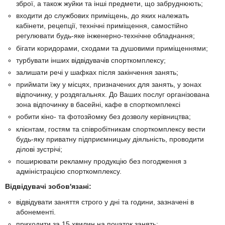
зброї, а також жуйки та інші предмети, що забруднюють;
входити до службових приміщень, до яких належать
кабінети, рецепції, технічні приміщення, самостійно
регулювати будь-яке інженерно-технічне обладнання;
бігати коридорами, сходами та душовими приміщеннями;
турбувати інших відвідувачів спорткомплексу;
залишати речі у шафках після закінчення занять;
приймати їжу у місцях, призначених для занять, у зонах
відпочинку, у роздягальнях. До Ваших послуг організована
зона відпочинку в басейні, кафе в спорткомплексі
робити кіно- та фотозйомку без дозволу керівництва;
клієнтам, гостям та співробітникам спорткомплексу вести
будь-яку приватну підприємницьку діяльність, проводити
ділові зустрічі;
поширювати рекламну продукцію без погодження з
адміністрацією спорткомплексу.
Відвідувачі зобов'язані:
відвідувати заняття строго у дні та години, зазначені в
абонементі.
приходити за 15 хвилин на початок занять;