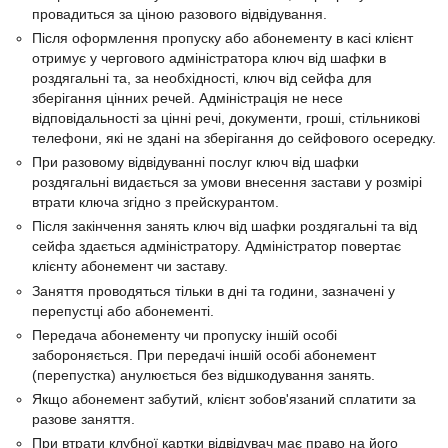
провадиться за ціною разового відвідування.
Після оформлення пропуску або абонементу в касі клієнт
отримує у чергового адміністратора ключ від шафки в
роздягальні та, за необхідності, ключ від сейфа для
зберігання цінних речей. Адміністрація не несе
відповідальності за цінні речі, документи, гроші, стільникові
телефони, які не здані на зберігання до сейфового осередку.
При разовому відвідуванні послуг ключ від шафки
роздягальні видається за умови внесення застави у розмірі
втрати ключа згідно з прейскурантом.
Після закінчення занять ключ від шафки роздягальні та від
сейфа здається адміністратору. Адміністратор повертає
клієнту абонемент чи заставу.
Заняття проводяться тільки в дні та години, зазначені у
перепустці або абонементі.
Передача абонементу чи пропуску іншій особі
забороняється. При передачі іншій особі абонемент
(перепустка) анулюється без відшкодування занять.
Якщо абонемент забутий, клієнт зобов'язаний сплатити за
разове заняття.
При втрати клубної картки відвідувач має право на його