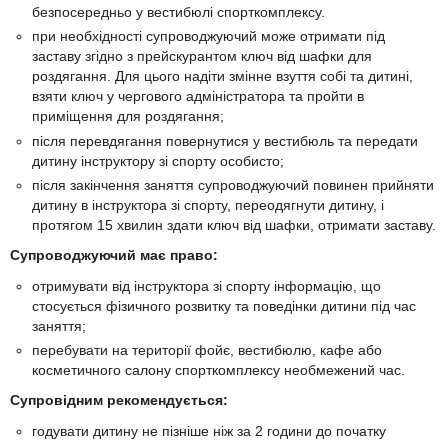
безпосередньо у вестибюлі спорткомплексу.
при необхідності супроводжуючий може отримати під
заставу згідно з прейскурантом ключ від шафки для
роздягання. Для цього надіти змінне взуття собі та дитині,
взяти ключ у чергового адміністратора та пройти в
приміщення для роздягання;
після перевдягання повернутися у вестибюль та передати
дитину інструктору зі спорту особисто;
після закінчення заняття супроводжуючий повинен прийняти
дитину в інструктора зі спорту, переодягнути дитину, і
протягом 15 хвилин здати ключ від шафки, отримати заставу.
Супроводжуючий має право:
отримувати від інструктора зі спорту інформацію, що
стосується фізичного розвитку та поведінки дитини під час
заняття;
перебувати на території фойє, вестибюлю, кафе або
косметичного салону спорткомплексу необмежений час.
Супровідним рекомендується:
годувати дитину не пізніше ніж за 2 години до початку