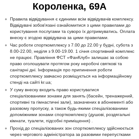
Короленка, 69А
Правила відвідування є єдиними всім відвідувачів комплексу.
Відвідувачі зобов'язані ознайомитися з цими правилами до
користування послугами та суворо їх дотримуватись. Оплата
внеску є згодою відвідувача за цими правилами.
Час роботи спорткомплексу з 7.00 до 22.00 у будні, субота з
8.00-22.00, неділя з 9.00-19.00. 1 січня спортивний комплекс
не працює. Правління ФСТ «ФанКлуб» залишає за собою
право оголошувати протягом року неробочі святкові та
санітарні дні. Інформація про припинення роботи
спорткомплексу завчасно розміщується на інформаційному
стенді на сайті kr.ua;
У суму внеску входить право користуватися
спеціалізованими зонами для занять (басейн, тренажерний,
спортивні та гімнастичні зали), зазначених в абонементі або
разовому пропуску, а також будь-якими спеціалізованими
допоміжними зонами спорткомплексу (душові, роздягальні
кімнати, туалети, підсобні приміщення) .
Прохід до спеціалізованих зон спорткомплексу здійснюється
через чергового адміністратора за разовими перепустками