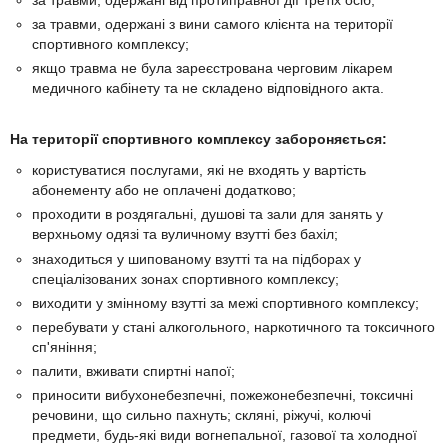
за травми, одержані з вини самого клієнта на території
спортивного комплексу;
якщо травма не була зареєстрована черговим лікарем
медичного кабінету та не складено відповідного акта.
На території спортивного комплексу забороняється:
користуватися послугами, які не входять у вартість
абонементу або не оплачені додатково;
проходити в роздягальні, душові та зали для занять у
верхньому одязі та вуличному взутті без бахіл;
знаходиться у шипованому взутті та на підборах у
спеціалізованих зонах спортивного комплексу;
виходити у змінному взутті за межі спортивного комплексу;
перебувати у стані алкогольного, наркотичного та токсичного
сп'яніння;
палити, вживати спиртні напої;
приносити вибухонебезпечні, пожежонебезпечні, токсичні
речовини, що сильно пахнуть; скляні, ріжучі, колючі
предмети, будь-які види вогнепальної, газової та холодної