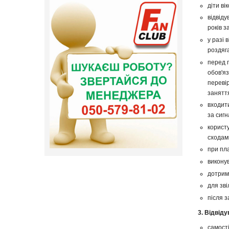
діти ві
відвіду
років 
у разі
роздяга
перед 
обов'я
переві
занятт
входити
за сигн
корист
сходам
при пл
виконув
дотрим
для зв
після 
3. Відвід
самост