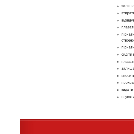
залишат
втирати
відвід
плават
пірнати
створю
пірнати
сидіти 
плават
залишат
вносити
проходи
кидати
псуват