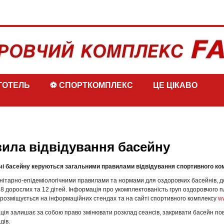
ГОТЕЛЬ
⚽ СПОРТКОМПЛЕКС
ЦЕ ЦІКАВО
ила відвідування басейну
чі басейну керуються загальними правилами відвідування спортивного ко
анітарно-епідеміологічними правилами та нормами для оздоровчих басейнів, д
 8 дорослих та 12 дітей. Інформація про укомплектованість груп оздоровчого п
 розміщується на інформаційних стендах та на сайті спортивного комплексу
ww
ція залишає за собою право змінювати розклад сеансів, закривати басейн пов
дів.