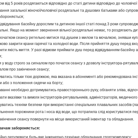
ком від 5 років роздягаються відповідно до статі дитини відповідно до чоловічої
вання загальної жіночої/чоловічої роздягальні та душових батьками або супро
забороняється;
 відвідування басейну дорослим та дитиною іншої статі понад 3 роки супровод
льні. Якщо на момент звернення вільної роздягальні немає, то роздягають дит
початком сеансу ретельно митися під душем з милом та мочалкою, знявши куп
зково закрити крани гарячої та холодної води. Після прийняття душу перед в
рити якість миття. У разі відмови приймати душ перед відвідуванням басейну 
я;
 у воду строго за сигналом про початок сеансу з дозволу інструктора-рятувал
алом про закінчення сеансу;
уватись тільки тією доріжкою, яка вказана в абонементі або рекомендована і
и або з положення сидячи на борту;
аванні необхідно дотримуватись правостороннього руху, обганяти зліва, відпо
ати вказівки та вимоги інструкторів-рятувальників, адміністраторів, медичного 
уватись техніки безпеки при використанні спеціальних плавальних засобів (ла
ільнення порожнини рота і носа від води, що потрапила слід користуватися п
закінчення сеансу повернути на місце використаний інвентар та обладнання.
увачам забороняється:
ійно регулювати будь-яке інженерно-технічне обладнання спорткомплексу;