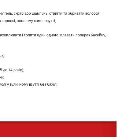
ну гель, скраб або шампунь, стригти та збривати волосся;
 герпесі, поганому самопочутті;
 захоплювати і топити один одного, плавати поперек басейну,
ок;
 до 14 років);
ні;
слі у вуличному взутті без бахіл;