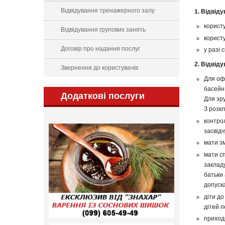
Відвідування тренажерного залу
1. Відвід
корист
Відвідування групових занять
корист
Договір про надання послуг
у разі 
2. Відвіду
Звернення до користувачів
Для оф
басейн.
Додаткові послуги
Для зр
З розк
контро
засвід
мати зм
мати сп
закладу
батьки 
допуска
діти до
дітей п
приходи