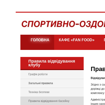
ГОЛОВНА
КАФЕ «FAN FOOD»
Правила відвідування
клубу
Прав
Графік роботи
Відвідува
Загальні правила
Згідно з с
доріжці до
Техніка безпеки
комплексу
Адміністра
Правила відвідування басейну
інших захо