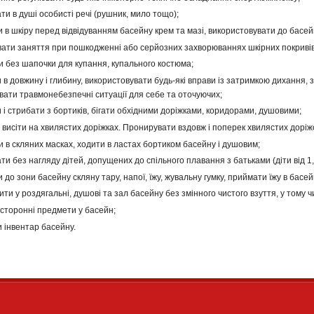
и в душі особисті речі (рушник, мило тощо);
 в шкіру перед відвідуванням басейну крем та мазі, використовувати до басей
увати заняття при пошкодженні або серйозних захворюваннях шкірних покривів,
и без шапочки для купання, купального костюма;
 в довжину і глибину, використовувати будь-які вправи із затримкою дихання,
вати травмонебезпечні ситуації для себе та оточуючих;
 і стрибати з бортиків, бігати обхідними доріжками, коридорами, душовими;
і висіти на хвилястих доріжках. Пронирувати вздовж і поперек хвилястих доріж
и в скляних масках, ходити в ластах бортиком басейну і душовим;
и без нагляду дітей, допущених до спільного плавання з батьками (діти від 1,5
 до зони басейну скляну тару, напої, їжу, жувальну гумку, приймати їжу в басей
ти у роздягальні, душові та зал басейну без змінного чистого взуття, у тому чи
 сторонні предмети у басейн;
и інвентар басейну.