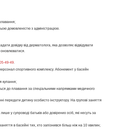
плавання;
ньою домовленістю з адміністрацією.
дати довідку від дерматолога, яка дозволяє відвідувати
на оновлюватися.
05-49-49
.
едперсонал спортивного комплексу. Абонемент у басейн
я купання;
каються до плавання за спеціальними напрямками медичного
инні передати дитину особисто інструктору. На групові заняття
 лише у супроводі батьків або довірених осіб, які несуть за
аняття в басейні тих, хто запізнився більш ніж на 10 хвилин;