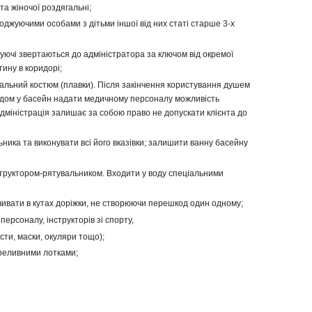
 та жіночої роздягальні;
воджуючими особами з дітьми іншої від них статі старше 3-х
жуючі звертаються до адміністратора за ключом від окремої
ину в коридорі;
альний костюм (плавки). Після закінчення користування душем
ходом у басейн надати медичному персоналу можливість
адміністрація залишає за собою право не допускати клієнта до
ьника та виконувати всі його вказівки; залишити ванну басейну
нструктором-рятувальником. Входити у воду спеціальними
чивати в кутах доріжки, не створюючи перешкод один одному;
персоналу, інструкторів зі спорту,
сти, маски, окуляри тощо);
ереливними лотками;