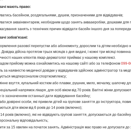
увачі мають право:
уватись басейном, роздягальнями, душем, призначеними для відвідувачів;
уватися акваінвентарем, необхідним щодо занять аквааеробіки, дошками для 
скасування занять з технічних причин відвідати басейн іншого дня за поперед
вачі зобов'язані:
ормлення разової перепустки або абонементу, дорослим та дітям необхідно на
 Довідка дійсна протягом трьох місяців з дня видачі, і кожні три місяці повин
учності наших клієнтів лікар-дерматолог приймає у нашому комплексі.
ладом прийому можна ознайомитись на нашому сайті або за телефоном
099-6
ль за наявністю медичної довідки у відвідувачів здійснює адміністратор та м
чується медперсоналом спорткомплексу;
інне взуття, купальний костюм або плавки, рушник, мило, мочалку, шапочку дл
еціальний напрямок лікаря, для осіб віком від 70 років. Вагітні жінки допус
 із зазначенням останньої дати відвідування басейну;
або довірені особи, які привели дітей на групове заняття до інструктора, пов
ються діти віком від 6 років до 14 років (включно);
 14 років (включно), які не відвідують групові заняття, допускаються до басейну
ерсональну відповідальність;
ти за 15 хвилин на початок занять. Адміністрація має право не допускати до з