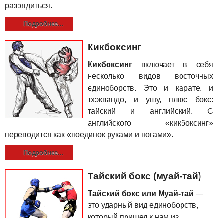
разрядиться.
Подробнее...
Кикбоксинг
Кикбоксинг
включает в себя
несколько видов восточных
единоборств. Это и карате, и
тхэквандо, и ушу, плюс бокс:
тайский и английский. С
английского «кикбоксинг»
переводится как «поединок руками и ногами».
Подробнее...
Тайский бокс (муай-тай)
Тайский бокс или Муай-тай
—
это ударный вид единоборств,
который пришел к нам из