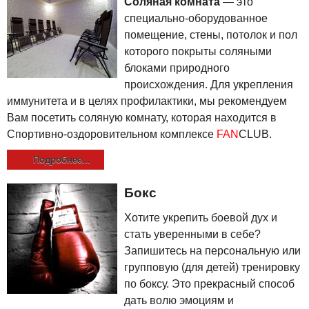
Соляная комната
— это
специально-оборудованное
помещение, стены, потолок и пол
которого покрыты соляными
блоками природного
происхождения. Для укрепления
иммунитета и в целях профилактики, мы рекомендуем
Вам посетить соляную комнату, которая находится в
Спортивно-оздоровительном комплексе
FAN
CLUB.
Подробнее...
Бокс
Хотите укрепить боевой дух и
стать уверенными в себе?
Запишитесь на персональную или
групповую (для детей) тренировку
по боксу. Это прекрасный способ
дать волю эмоциям и