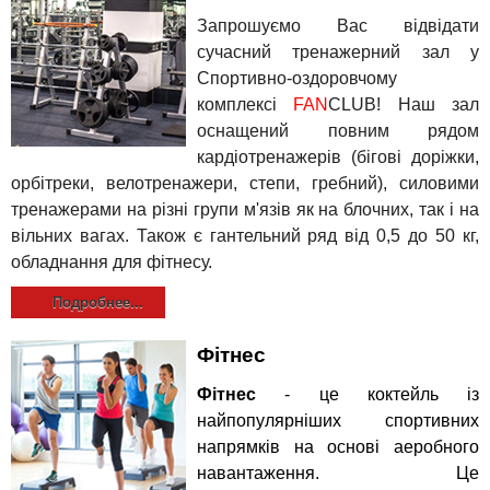
Запрошуємо Вас відвідати
сучасний тренажерний зал у
Спортивно-оздоровчому
комплексі
FAN
CLUB! Наш зал
оснащений повним рядом
кардіотренажерів (бігові доріжки,
орбітреки, велотренажери, степи, гребний), силовими
тренажерами на різні групи м'язів як на блочних, так і на
вільних вагах. Також є гантельний ряд від 0,5 до 50 кг,
обладнання для фітнесу.
Подробнее...
Фітнес
Фітнес
- це коктейль із
найпопулярніших спортивних
напрямків на основі аеробного
навантаження. Це