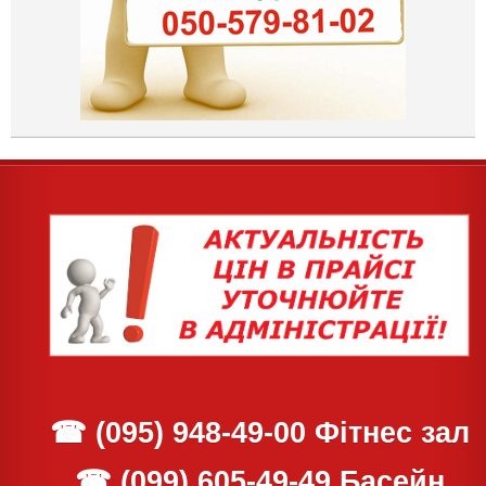
☎
(095) 948-49-00
Фітнес зал
☎
(099) 605-49-49
Басейн