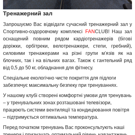
Тренажерний зал
Запрошуємо Вас відвідати сучасний тренажерний зал у
Спортивно-оздоровчому комплексі
FAN
CLUB! Наш зал
оснащений повним рядом кардіотренажерів (бігові
доріжки, орбітреки, велотренажери, степи, гребний),
силовими тренажерами на різні групи м'язів як на
блочних, так і на вільних вагах. Також є гантельний ряд
від 0,5 до 50 кг, обладнання для фітнесу.
Спеціальне екологічно чисте покриття для підлоги
забезпечує максимальну безпеку при тренуваннях.
У нашому клубі створені комфортні умови для тренувань
– у тренувальних зонах розташовані телевізори,
працюють системи вентиляції та кондиціювання повітря
– підтримується оптимальна температура.
Перед початком тренувань Вас проконсультують наші
тренери і призначать оптимальний рівень навантажень,