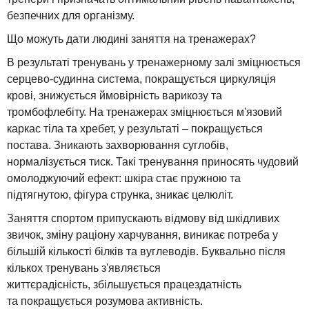
безпечних для організму.
Що можуть дати людині заняття на тренажерах?
В результаті тренувань у тренажерному залі зміцнюється
серцево-судинна система, покращується циркуляція
крові, знижується ймовірність варикозу та
тромбофлебіту. На тренажерах зміцнюється м'язовий
каркас тіла та хребет, у результаті – покращується
постава. Зникають захворювання суглобів,
нормалізується тиск. Такі тренування приносять чудовий
омолоджуючий ефект: шкіра стає пружною та
підтягнутою, фігура струнка, зникає целюліт.
Заняття спортом припускають відмову від шкідливих
звичок, зміну раціону харчування, виникає потреба у
більшій кількості білків та вуглеводів. Буквально після
кількох тренувань з'являється
життєрадісність, збільшується працездатність
та покращується розумова активність.