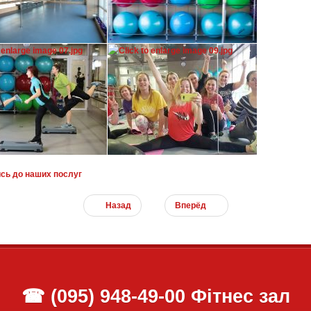
сь до наших послуг
Назад
Вперёд
☎
(095) 948-49-00
Фітнес зал