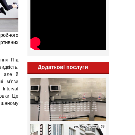
еробного
ортивних
ння. Під
Додаткові послуги
идкість,
, але й
ші м'язи
Interval
овки. Це
мішаному