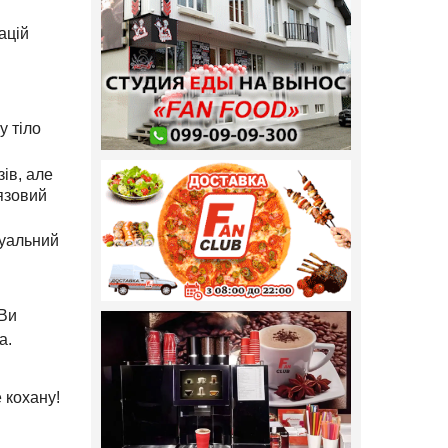
ацій
у тіло
ів, але
'язовий
дуальний
 Ви
а.
 кохану!