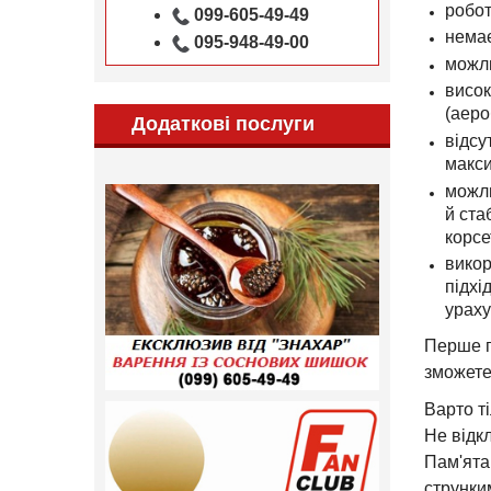
робот
099-605-49-49
немає
095-948-49-00
можли
висок
(аеро
Додаткові послуги
відсу
макси
можли
й ста
корсе
викор
підхі
ураху
Перше п
зможете
Варто т
Не відкл
Пам'ята
струнки