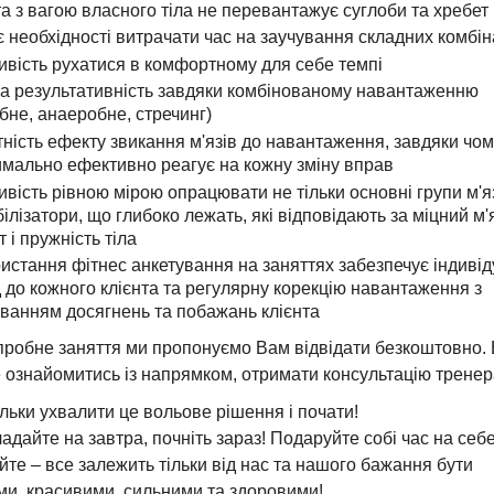
а з вагою власного тіла не перевантажує суглоби та хребет
 необхідності витрачати час на заучування складних комбін
вість рухатися в комфортному для себе темпі
а результативність завдяки комбінованому навантаженню
бне, анаеробне, стречинг)
тність ефекту звикання м'язів до навантаження, завдяки чом
мально ефективно реагує на кожну зміну вправ
вість рівною мірою опрацювати не тільки основні групи м'яз
білізатори, що глибоко лежать, які відповідають за міцний м
т і пружність тіла
истання фітнес анкетування на заняттях забезпечує індиві
д до кожного клієнта та регулярну корекцію навантаження з
ванням досягнень та побажань клієнта
робне заняття ми пропонуємо Вам відвідати безкоштовно.
 ознайомитись із напрямком, отримати консультацію тренер
ільки ухвалити це вольове рішення і почати!
адайте на завтра, почніть зараз! Подаруйте собі час на себе
йте – все залежить тільки від нас та нашого бажання бути
ми, красивими, сильними та здоровими!