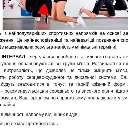
ь із найпопулярніших спортивних напрямків на основі а
ження. Це найнесподіваніші та найвдаліші поєднання сп
 Це максимальна результативність у мінімальні терміни!
 ІНТЕРВАЛ
–
чергування аеробного та силового навантаже
нування опрацьовуються всі групи м'язів. Розвивається шв
а витривалість, що дозволяє не тільки зміцнити м'язи
ти роботу серцево-судинної та дихальної системи. Ва
будуть знаходитися в тонусі та гарній фізичній формі. 
g – рекомендується для середнього та високого рівня підгот
 змусить Ваш організм по-справжньому попрацювати у з
 прайси
 відмінності напряму від інших видів:
ично не має протипоказань