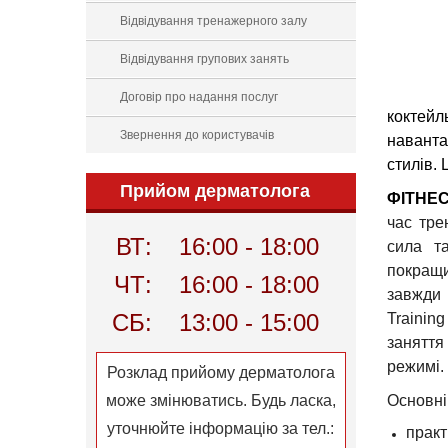
Відвідування тренажерного залу
Відвідування групових занять
Договір про надання послуг
коктейл
Звернення до користувачів
наванта
стилів.
Прийом дерматолога
ФІТНЕС
час тре
ВТ:
16:00 - 18:00
сила т
покращи
ЧТ:
16:00 - 18:00
завжди 
СБ:
13:00 - 15:00
Trainin
заняття
режимі.
Розклад прийому дерматолога
може змінюватись. Будь ласка,
Основні
уточнюйте інформацію за тел.:
практ